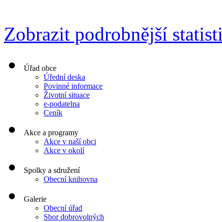
Zobrazit podrobnější statist
Úřad obce
Úřední deska
Povinné informace
Životní situace
e-podatelna
Ceník
Akce a programy
Akce v naší obci
Akce v okolí
Spolky a sdružení
Obecní knihovna
Galerie
Obecní úřad
Sbor dobrovolných