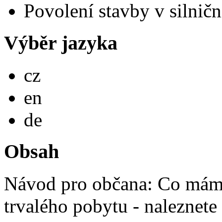
Povolení stavby v silnič
Výběr jazyka
Česky
cz
English
en
Deutsch
de
Obsah
Návod pro občana: Co mám 
trvalého pobytu - naleznete