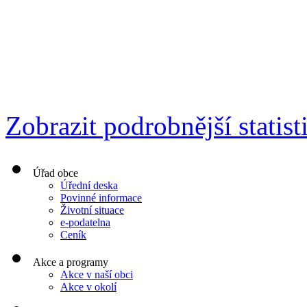
Zobrazit podrobnější statist
Úřad obce
Úřední deska
Povinné informace
Životní situace
e-podatelna
Ceník
Akce a programy
Akce v naší obci
Akce v okolí