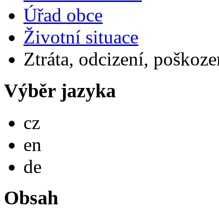
Úřad obce
Životní situace
Ztráta, odcizení, poškoze
Výběr jazyka
Česky
cz
English
en
Deutsch
de
Obsah