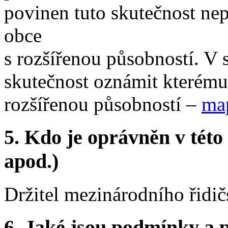
povinen tuto skutečnost ne
obce
s rozšířenou působností. V
skutečnost oznámit kterému
rozšířenou působností –
ma
5.
Kdo je oprávněn v této 
apod.)
Držitel mezinárodního řidi
6.
Jaké jsou podmínky a p