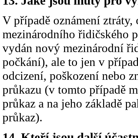
13.
Jaké jsou lhůty pro vy
V případě oznámení ztráty, 
mezinárodního řidičského 
vydán nový mezinárodní řid
počkání), ale to jen v přípa
odcizení, poškození nebo z
průkazu (v tomto případě m
průkaz a na jeho základě pa
průkaz).
14.
Kteří jsou další účastn