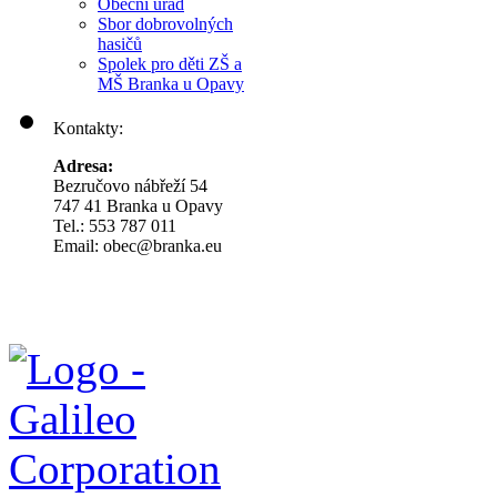
Obecní úřad
Sbor dobrovolných
hasičů
Spolek pro děti ZŠ a
MŠ Branka u Opavy
Kontakty:
Adresa:
Bezručovo nábřeží 54
747 41 Branka u Opavy
Tel.: 553 787 011
Email: obec@branka.eu