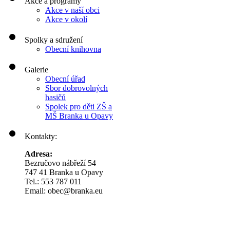
Akce a programy
Akce v naší obci
Akce v okolí
Spolky a sdružení
Obecní knihovna
Galerie
Obecní úřad
Sbor dobrovolných
hasičů
Spolek pro děti ZŠ a
MŠ Branka u Opavy
Kontakty:
Adresa:
Bezručovo nábřeží 54
747 41 Branka u Opavy
Tel.: 553 787 011
Email: obec@branka.eu