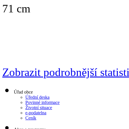
71 cm
Zobrazit podrobnější statist
Úřad obce
Úřední deska
Povinné informace
Životní situace
e-podatelna
Ceník