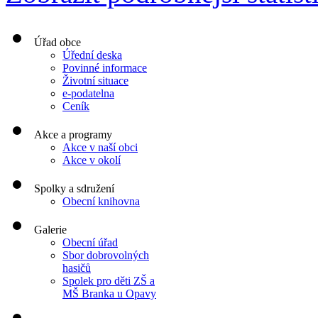
Úřad obce
Úřední deska
Povinné informace
Životní situace
e-podatelna
Ceník
Akce a programy
Akce v naší obci
Akce v okolí
Spolky a sdružení
Obecní knihovna
Galerie
Obecní úřad
Sbor dobrovolných
hasičů
Spolek pro děti ZŠ a
MŠ Branka u Opavy