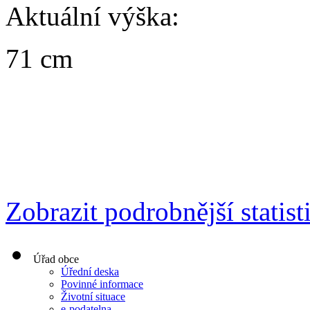
Aktuální výška:
71 cm
Zobrazit podrobnější statist
Úřad obce
Úřední deska
Povinné informace
Životní situace
e-podatelna