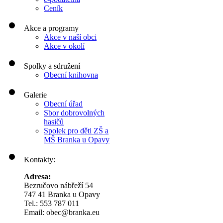
Ceník
Akce a programy
Akce v naší obci
Akce v okolí
Spolky a sdružení
Obecní knihovna
Galerie
Obecní úřad
Sbor dobrovolných
hasičů
Spolek pro děti ZŠ a
MŠ Branka u Opavy
Kontakty:
Adresa:
Bezručovo nábřeží 54
747 41 Branka u Opavy
Tel.: 553 787 011
Email: obec@branka.eu