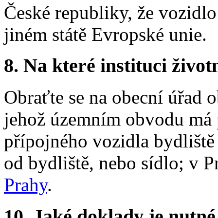
České republiky, že vozidlo
jiném státě Evropské unie.
8.
Na které instituci životn
Obraťte se na obecní úřad o
jehož územním obvodu má 
přípojného vozidla bydliště 
od bydliště, nebo sídlo; v 
Prahy
.
10.
Jaké doklady je nutné