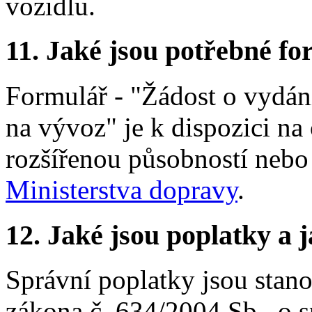
vozidlu.
11.
Jaké jsou potřebné for
Formulář - "Žádost o vydání
na vývoz" je k dispozici na
rozšířenou působností neb
Ministerstva dopravy
.
12.
Jaké jsou poplatky a j
Správní poplatky jsou stano
zákona č. 634/2004 Sb., o s