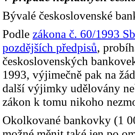
Bývalé československé ban
Podle
zákona č. 60/1993 Sb
pozdějších předpisů
, probí
československých bankovek
1993, výjimečně pak na žád
další výjimky udělovány ne
zákon k tomu nikoho nezm
Okolkované bankovky (1 00
možné měnit také jen po o