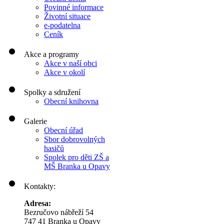
Povinné informace
Životní situace
e-podatelna
Ceník
Akce a programy
Akce v naší obci
Akce v okolí
Spolky a sdružení
Obecní knihovna
Galerie
Obecní úřad
Sbor dobrovolných
hasičů
Spolek pro děti ZŠ a
MŠ Branka u Opavy
Kontakty:
Adresa:
Bezručovo nábřeží 54
747 41 Branka u Opavy