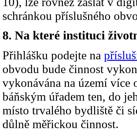
10), lze rovněž zaslat v dig
schránkou příslušného obv
8.
Na které instituci životn
Přihlášku podejte na
příslu
obvodu bude činnost vykoná
vykonávána na území více 
báňským úřadem ten, do jeh
místo trvalého bydliště či s
důlně měřickou činnost.