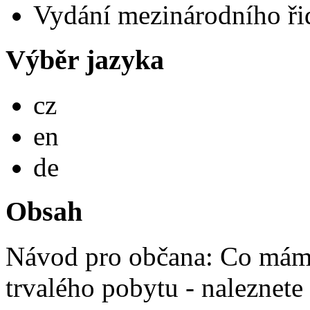
Vydání mezinárodního ři
Výběr jazyka
Česky
cz
English
en
Deutsch
de
Obsah
Návod pro občana: Co mám 
trvalého pobytu - naleznete