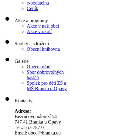
e-podatelna
Ceník
Akce a programy
Akce v naší obci
Akce v okolí
Spolky a sdružení
Obecní knihovna
Galerie
Obecní úřad
Sbor dobrovolných
hasičů
Spolek pro děti ZŠ a
MŠ Branka u Opavy
Kontakty:
Adresa:
Bezručovo nábřeží 54
747 41 Branka u Opavy
Tel.: 553 787 011
Email: obec@branka.eu