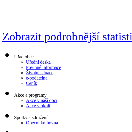
Zobrazit podrobnější statist
Úřad obce
Úřední deska
Povinné informace
Životní situace
e-podatelna
Ceník
Akce a programy
Akce v naší obci
Akce v okolí
Spolky a sdružení
Obecní knihovna