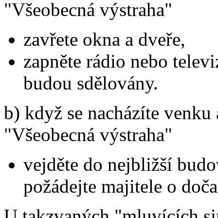
"Všeobecná výstraha"
zavřete okna a dveře,
zapněte rádio nebo televi
budou sdělovány.
b) když se nacházíte venku 
"Všeobecná výstraha"
vejděte do nejbližší bud
požádejte majitele o doča
U takzvaných "mluvících sir