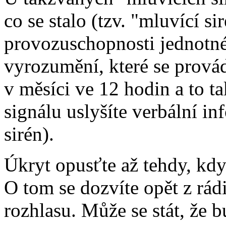
co se stalo (tzv. "mluvící s
provozuschopnosti jednotn
vyrozumění, které se provád
v měsíci ve 12 hodin a to t
signálu uslyšíte verbální i
sirén).
Úkryt opusťte až tehdy, kd
O tom se dozvíte opět z rád
rozhlasu. Může se stát, že 