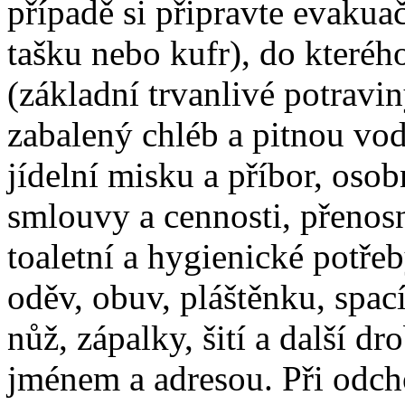
případě si připravte evakua
tašku nebo kufr), do kterého
(základní trvanlivé potravi
zabalený chléb a pitnou vo
jídelní misku a příbor, osob
smlouvy a cennosti, přenosn
toaletní a hygienické potřeb
oděv, obuv, pláštěnku, spac
nůž, zápalky, šití a další d
jménem a adresou. Při odc