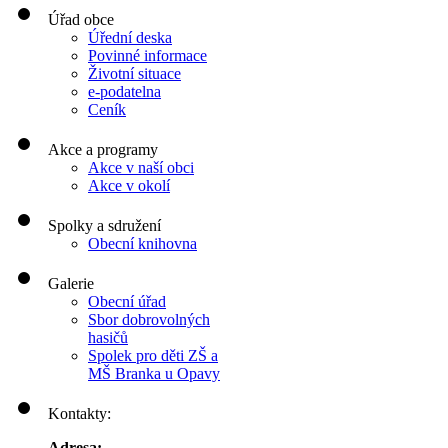
Úřad obce
Úřední deska
Povinné informace
Životní situace
e-podatelna
Ceník
Akce a programy
Akce v naší obci
Akce v okolí
Spolky a sdružení
Obecní knihovna
Galerie
Obecní úřad
Sbor dobrovolných
hasičů
Spolek pro děti ZŠ a
MŠ Branka u Opavy
Kontakty:
Adresa: