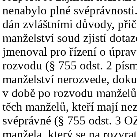
nenabylo plné svéprávnosti.
dán zvláštními důvody, přič
manželství soud zjistí dota
jmenoval pro řízení o úprav
rozvodu (§ 755 odst. 2 pís
manželství nerozvede, doku
v době po rozvodu manželů
těch manželů, kteří mají nezl
svéprávné (§ 755 odst. 3 O
manžela, který se na rozvr