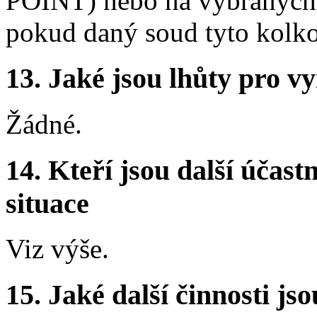
POINT) nebo na vybraných p
pokud daný soud tyto kolk
13.
Jaké jsou lhůty pro vy
Žádné.
14.
Kteří jsou další účastn
situace
Viz výše.
15.
Jaké další činnosti js