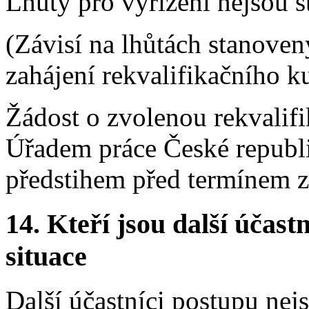
Lhůty pro vyřízení nejsou 
(Závisí na lhůtách stanove
zahájení rekvalifikačního k
Žádost o zvolenou rekvalifik
Úřadem práce České republ
předstihem před termínem za
14.
Kteří jsou další účastn
situace
Další účastníci postupu nej