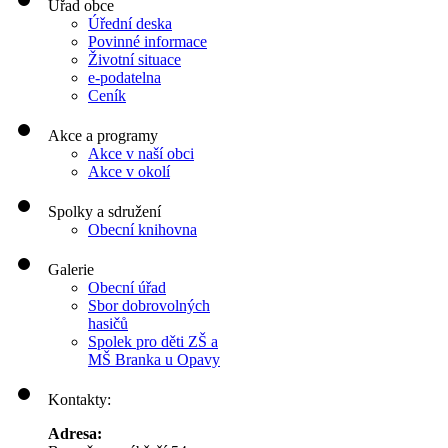
Úřad obce
Úřední deska
Povinné informace
Životní situace
e-podatelna
Ceník
Akce a programy
Akce v naší obci
Akce v okolí
Spolky a sdružení
Obecní knihovna
Galerie
Obecní úřad
Sbor dobrovolných
hasičů
Spolek pro děti ZŠ a
MŠ Branka u Opavy
Kontakty:
Adresa: