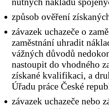
nutných nákladů spojenýc
způsob ověření získaných
závazek uchazeče o zamě
zaměstnání uhradit nákla
vážných důvodů nedokonč
nastoupit do vhodného z
získané kvalifikaci, a dr
Úřadu práce České republ
závazek uchazeče nebo z