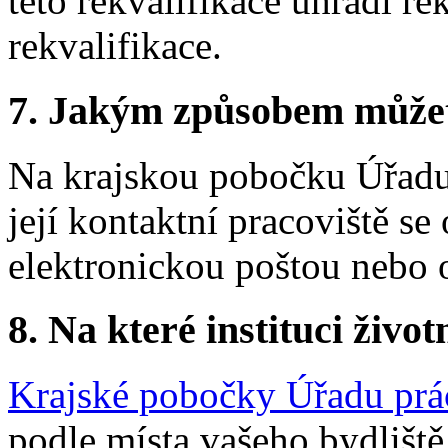
této rekvalifikace uhradí re
rekvalifikace.
7.
Jakým způsobem můžete 
Na krajskou pobočku Úřadu
její kontaktní pracoviště se 
elektronickou poštou nebo 
8.
Na které instituci životn
Krajské pobočky Úřadu prá
podle místa vašeho bydliště