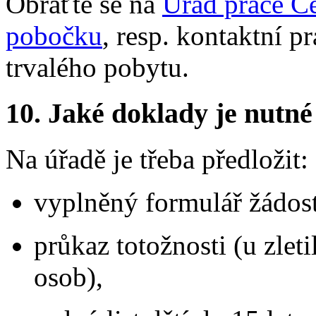
Obraťte se na
Úřad práce Če
pobočku
, resp. kontaktní p
trvalého pobytu.
10.
Jaké doklady je nutné
Na úřadě je třeba předložit:
vyplněný formulář žádost
průkaz totožnosti (u zle
osob),