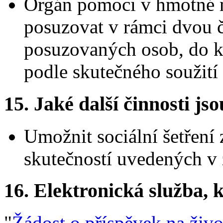
Orgán pomoci v hmotné no
posuzovat v rámci dvou č
posuzovaných osob, do kt
podle skutečného soužití
15.
Jaké další činnosti js
Umožnit sociální šetření
skutečností uvedených v 
16.
Elektronická služba, k
"
Žádost o příspěvek na živo