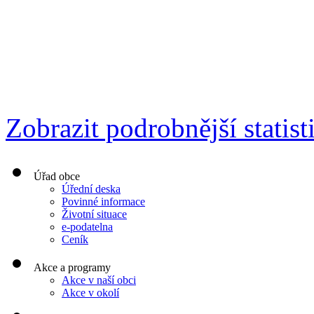
Zobrazit podrobnější statist
Úřad obce
Úřední deska
Povinné informace
Životní situace
e-podatelna
Ceník
Akce a programy
Akce v naší obci
Akce v okolí