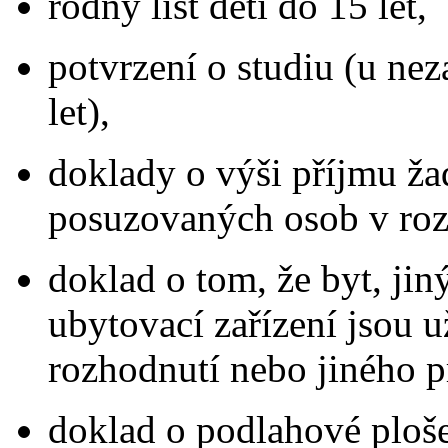
rodný list dětí do 15 let,
potvrzení o studiu (u ne
let),
doklady o výši příjmu ža
posuzovaných osob v ro
doklad o tom, že byt, jin
ubytovací zařízení jsou 
rozhodnutí nebo jiného pr
doklad o podlahové ploš