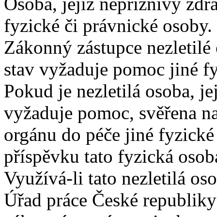
Osoba, jejíž nepříznivý zdr
fyzické či právnické osoby.
Zákonný zástupce nezletilé 
stav vyžaduje pomoc jiné fy
Pokud je nezletilá osoba, je
vyžaduje pomoc, svěřena na
orgánu do péče jiné fyzické 
příspěvku tato fyzická osob
Využívá-li tato nezletilá o
Úřad práce České republiky