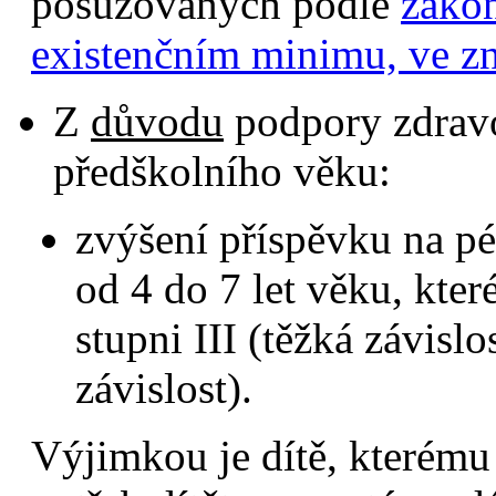
posuzovaných podle
zákon
existenčním minimu, ve zn
Z
důvodu
podpory zdravo
předškolního věku:
zvýšení příspěvku na pé
od 4 do 7 let věku, kter
stupni III (těžká závisl
závislost).
Výjimkou je dítě, kterému