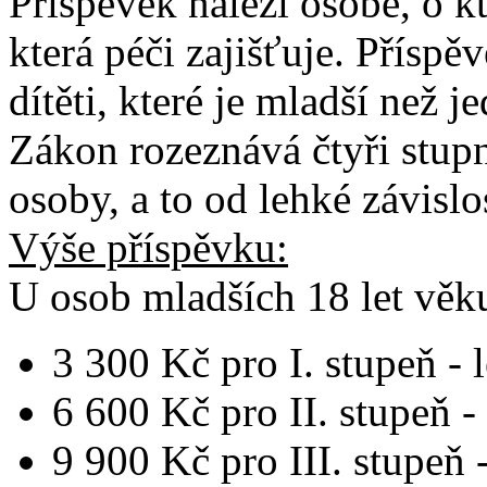
Příspěvek náleží osobě, o k
která péči zajišťuje. Přísp
dítěti, které je mladší než j
Zákon rozeznává čtyři stupn
osoby, a to od lehké závislo
Výše příspěvku:
U osob
mladších 18 let vě
3 300 Kč pro I. stupeň - 
6 600 Kč pro II. stupeň - 
9 900 Kč pro III. stupeň -