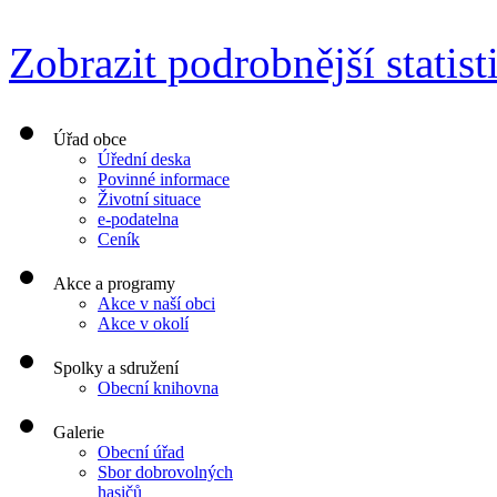
Zobrazit podrobnější statist
Úřad obce
Úřední deska
Povinné informace
Životní situace
e-podatelna
Ceník
Akce a programy
Akce v naší obci
Akce v okolí
Spolky a sdružení
Obecní knihovna
Galerie
Obecní úřad
Sbor dobrovolných
hasičů