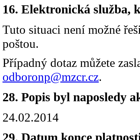
16.
Elektronická služba, k
Tuto situaci není možné řeš
poštou.
Případný dotaz můžete zasl
odboronp@mzcr.cz
.
28.
Popis byl naposledy a
24.02.2014
29.
Datum konce platnost