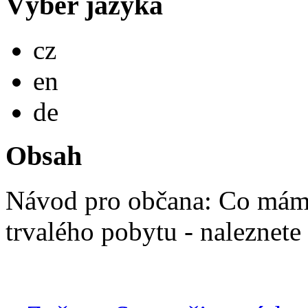
Výběr jazyka
Česky
cz
English
en
Deutsch
de
Obsah
Návod pro občana: Co mám 
trvalého pobytu - naleznete