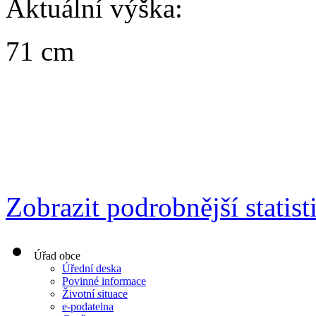
Aktuální výška:
71 cm
Zobrazit podrobnější statist
Úřad obce
Úřední deska
Povinné informace
Životní situace
e-podatelna