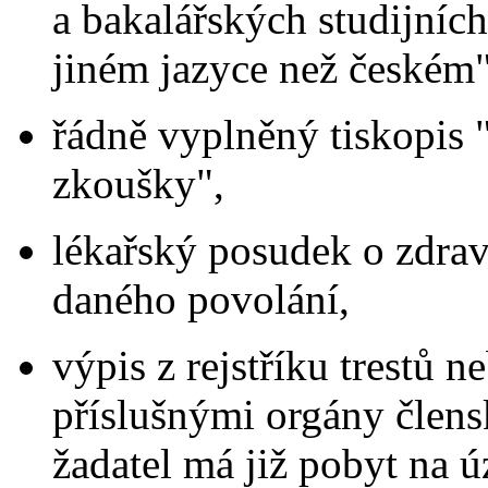
a bakalářských studijníc
jiném jazyce než českém"
řádně vyplněný tiskopis 
zkoušky",
lékařský posudek o zdrav
daného povolání,
výpis z rejstříku trestů
příslušnými orgány člens
žadatel má již pobyt na 