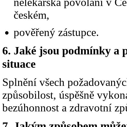
nelékařská povolání v Če
českém,
pověřený zástupce.
6.
Jaké jsou podmínky a p
situace
Splnění všech požadovaných 
způsobilost, úspěšně vyko
bezúhonnost a zdravotní způ
7.
Jakým způsobem můžete 