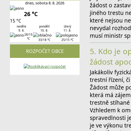
dnes, sobota 8. 8. 2026
žádost o zastav
jiného trestu n
26 °C
které nejsou ne
15 °C
neděle
pondělí
úterý
nevydal rozhod
9. 8.
10. 8.
11. 8.
musí ministr sp
28/15
°C
33/18 °C
25/15 °C
5.
Kdo je op
ROZPOČET OBCE
žádost apod
Jakákoliv fyzick
trestní řízení, 
Žádost může pod
která má zájem
trestně stíhané 
Vzhledem k ome
spravedlnosti j
je ve výkonu tr