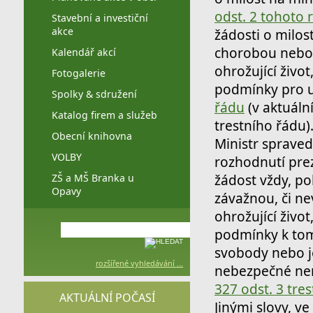
odst. 2 tohoto 
Stavební a investiční
akce
žádosti o milos
chorobou nebo 
Kalendář akcí
ohrožující živ
Fotogalerie
podmínky pro u
Spolky & sdružení
řádu
(v aktuáln
Katalog firem a služeb
trestního řádu)
Obecní knihovna
Ministr spraved
VOLBY
rozhodnutí pre
ZŠ a MŠ Branka u
žádost vždy, po
Opavy
závažnou, či n
ohrožující živo
podmínky k tom
svobody nebo j
rozšířené vyhledávání ...
nebezpečné nem
327 odst. 3 tre
AKTUÁLNÍ POČASÍ
Jinými slovy, v