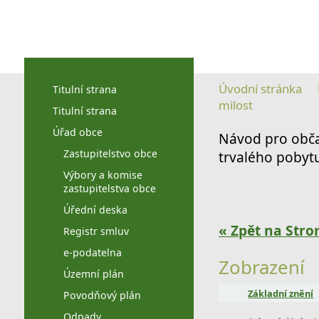
Úvodní stránka
Titulní strana
milost
Titulní strana
Úřad obce
Návod pro obč
Zastupitelstvo obce
trvalého pobyt
Výbory a komise
zastupitelstva obce
Úřední deska
« Zpět na Stro
Registr smluv
e-podatelna
Zobrazení
Územní plán
Základní znění
Povodňový plán
Odpady