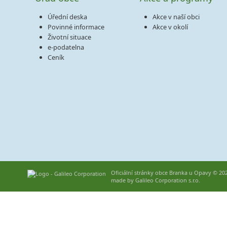
Úřední deska
Akce v naší obci
Povinné informace
Akce v okolí
Životní situace
e-podatelna
Ceník
Oficiální stránky obce Branka u Opavy © 20
made by
Galileo Corporation s.r.o.