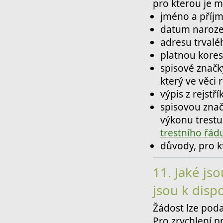
pro kterou je 
jméno a příjm
datum narozen
adresu trvalé
platnou kore
spisové značk
který ve věci 
výpis z rejstří
spisovou znač
výkonu trest
trestního řád
důvody, pro k
11.
Jaké js
jsou k dispo
Žádost lze pod
Pro zrychlení p