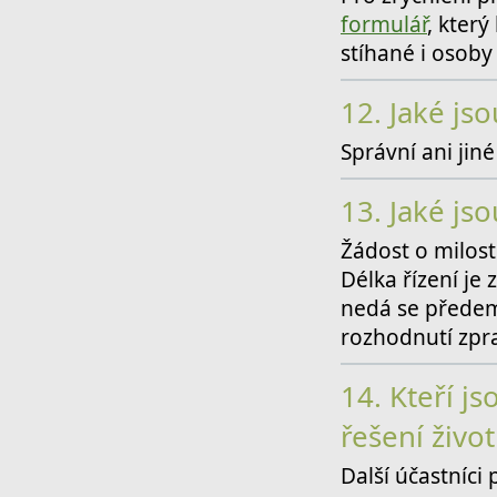
formulář
, který
stíhané i osoby 
12.
Jaké jso
Správní ani jin
13.
Jaké jso
Žádost o milost 
Délka řízení je
nedá se předem
rozhodnutí zpr
14.
Kteří js
řešení život
Další účastníci