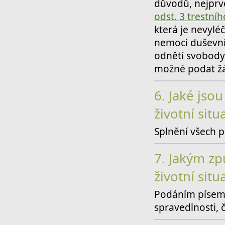
důvodů, nejprv
odst. 3 trestní
která je nevylé
nemoci duševní
odnětí svobody.
možné podat žád
6.
Jaké jso
životní situ
Splnění všech p
7.
Jakým zp
životní situ
Podáním písemn
spravedlnosti, 