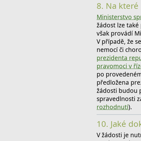
8.
Na které i
Ministerstvo sp
žádost lze také
však provádí Mi
V případě, že s
nemocí či chor
prezidenta repu
pravomoci v říz
po provedeném 
předložena prez
žádosti budou 
spravedlnosti 
rozhodnutí
).
10.
Jaké do
V žádosti je nu