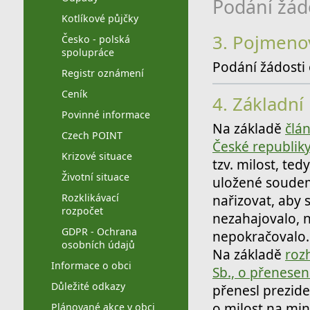
Podání žádo
Kotlíkové půjčky
3.
Pojmenová
Česko - polská
spolupráce
Podání žádosti 
Registr oznámení
Ceník
4.
Základní 
Povinné informace
Na základě
člá
Czech POINT
České republik
Krizové situace
tzv. milost, te
Životní situace
uložené soudem
Rozklikávací
nařizovat, aby s
rozpočet
nezahajovalo, n
GDPR - Ochrana
nepokračovalo.
osobních údajů
Na základě
roz
Informace o obci
Sb., o přenesen
Důležité odkazy
přenesl prezid
o milost na min
Plánované akce v obci