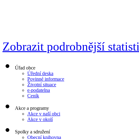
Zobrazit podrobnější statist
Úřad obce
Úřední deska
Povinné informace
Životní situace
e-podatelna
Ceník
Akce a programy
Akce v naší obci
Akce v okolí
Spolky a sdružení
Obecní knihovna