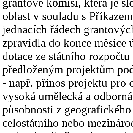
grantové komisi, která je s
oblast v souladu s Příkazem
jednacích řádech grantových
zpravidla do konce měsíce ú
dotace ze státního rozpočtu
předloženým projektům podl
- např. přínos projektu pro
vysoká umělecká a odborná 
působnosti z geografického
celostátního nebo mezinár