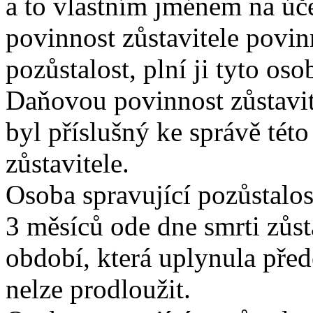
a to vlastním jménem na úč
povinnost zůstavitele povin
pozůstalost, plní ji tyto os
Daňovou povinnost zůstavit
byl příslušný ke správě této
zůstavitele.
Osoba spravující pozůstalo
3 měsíců ode dne smrti zůsta
období, která uplynula před
nelze prodloužit.