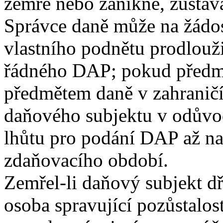
zemře nebo zanikne, zůstává
Správce daně může na žádo
vlastního podnětu prodlouži
řádného DAP; pokud předmět
předmětem daně v zahraničí
daňového subjektu v odůvo
lhůtu pro podání DAP až na
zdaňovacího období.
Zemřel-li daňový subjekt d
osoba spravující pozůstalos