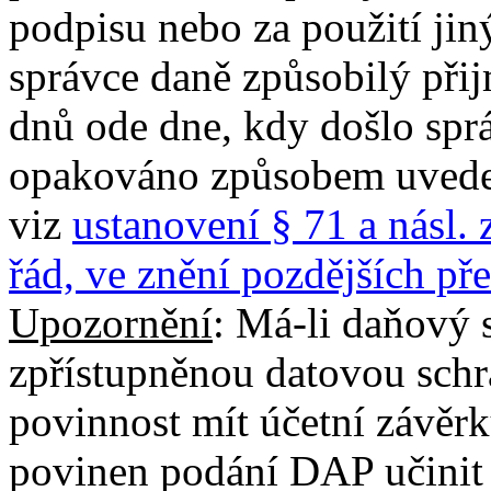
podpisu nebo za použití jin
správce daně způsobilý přij
dnů ode dne, kdy došlo spr
opakováno způsobem uveden
viz
ustanovení § 71 a násl.
řád, ve znění pozdějších př
Upozornění
: Má-li daňový 
zpřístupněnou datovou sch
povinnost mít účetní závěr
povinen podání DAP učinit