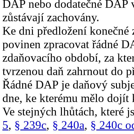
DAP nebo dodatečné DAP v 
zůstávají zachovány.
Ke dni předložení konečné 
povinen zpracovat řádné DA
zdaňovacího období, za kte
tvrzenou daň zahrnout do p
Řádné DAP je daňový subje
dne, ke kterému mělo dojít 
Ve stejných lhůtách, které 
5
,
§ 239c
,
§ 240a
,
§ 240c od