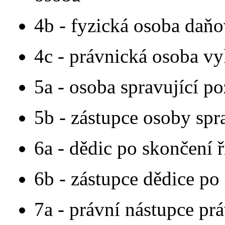
4b - fyzická osoba daň
4c - právnická osoba vy
5a - osoba spravující po
5b - zástupce osoby spra
6a - dědic po skončení ř
6b - zástupce dědice po 
7a - právní nástupce pr