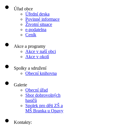
Úřad obce
Úřední deska
Povinné informace
Životní situace
e-podatelna
Ceník
Akce a programy
Akce v naší obci
Akce v okolí
Spolky a sdružení
Obecní knihovna
Galerie
Obecní úřad
Sbor dobrovolných
hasičů
Spolek pro děti ZŠ a
MŠ Branka u Opavy
Kontakty: