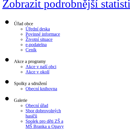
Zobrazit podrobnější statist
Úřad obce
Úřední deska
Povinné informace
Životní situace
e-podatelna
Ceník
Akce a programy
Akce v naší obci
Akce v okolí
Spolky a sdružení
Obecní knihovna
Galerie
Obecní úřad
Sbor dobrovolných
hasičů
Spolek pro děti ZŠ a
MŠ Branka u Opavy