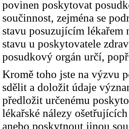
povinen poskytovat posud
součinnost, zejména se podr
stavu posuzujícím lékařem 
stavu u poskytovatele zdrav
posudkový orgán určí, popř
Kromě toho jste na výzvu 
sdělit a doložit údaje výz
předložit určenému poskyto
lékařské nálezy ošetřujícíc
anebo poskytnout jinou sou