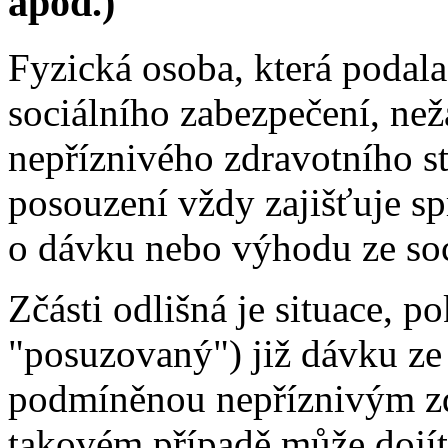
apod.)
Fyzická osoba, která podal
sociálního zabezpečení, ne
nepříznivého zdravotního st
posouzení vždy zajišťuje sp
o dávku nebo výhodu ze soc
Zčásti odlišná je situace, p
"posuzovaný") již dávku ze
podmíněnou nepříznivým zd
takovém případě může dojít