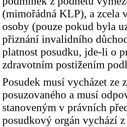
podmínek z podnětu vymez
(mimořádná KLP), a zcela v
osoby (pouze pokud byla uzn
přiznání invalidního důchod
platnost posudku, jde-li o p
zdravotním postižením podl
Posudek musí vycházet ze zj
posuzovaného a musí odpov
stanoveným v právních před
posudkový orgán vychází z 