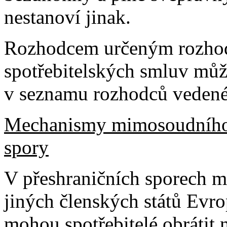
nestanoví jinak.
Rozhodcem určeným rozhodč
spotřebitelských smluv může
v seznamu rozhodců vedené
Mechanismy mimosoudního ř
spory
V přeshraničních sporech me
jiných členských států Evro
mohou spotřebitelé obrátit