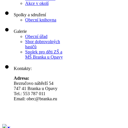
Akce v okolí
Spolky a sdružení
Obecní knihovna
Galerie
Obecní úřad
Sbor dobrovolných
hasičů
Spolek pro děti ZŠ a
MŠ Branka u Opavy
Kontakty:
Adresa:
Bezručovo nábřeží 54
747 41 Branka u Opavy
Tel.: 553 787 011
Email: obec@branka.eu