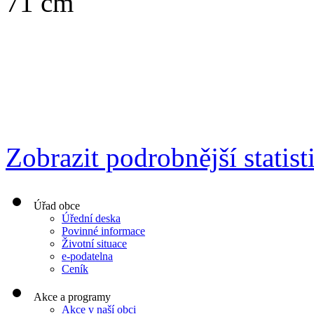
71 cm
Zobrazit podrobnější statist
Úřad obce
Úřední deska
Povinné informace
Životní situace
e-podatelna
Ceník
Akce a programy
Akce v naší obci