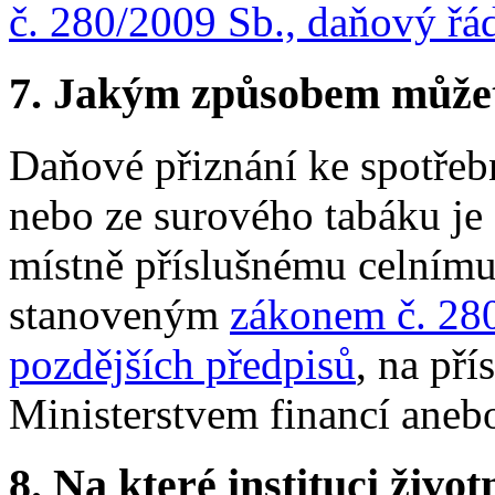
č. 280/2009 Sb., daňový řád
7.
Jakým způsobem můžete 
Daňové přiznání ke spotřeb
nebo ze surového tabáku je
místně příslušnému celnímu
stanoveným
zákonem č. 280
pozdějších předpisů
, na př
Ministerstvem financí aneb
8.
Na které instituci životn