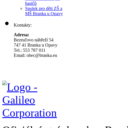
hasičů
Spolek pro děti ZŠ a
MŠ Branka u Opavy
Kontakty:
Adresa:
Bezručovo nábřeží 54
747 41 Branka u Opavy
Tel.: 553 787 011
Email: obec@branka.eu