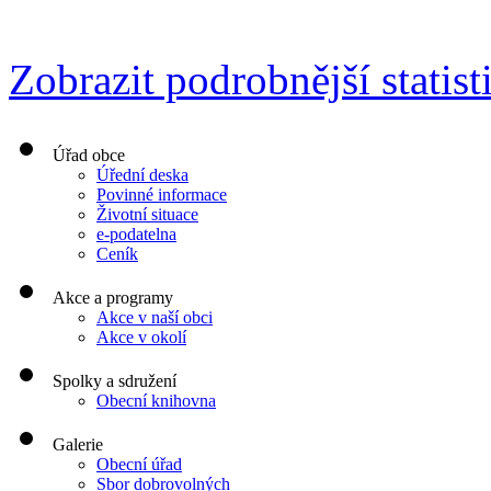
Zobrazit podrobnější statist
Úřad obce
Úřední deska
Povinné informace
Životní situace
e-podatelna
Ceník
Akce a programy
Akce v naší obci
Akce v okolí
Spolky a sdružení
Obecní knihovna
Galerie
Obecní úřad
Sbor dobrovolných