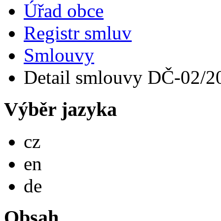
Úřad obce
Registr smluv
Smlouvy
Detail smlouvy DČ-02/2
Výběr jazyka
Česky
cz
English
en
Deutsch
de
Obsah