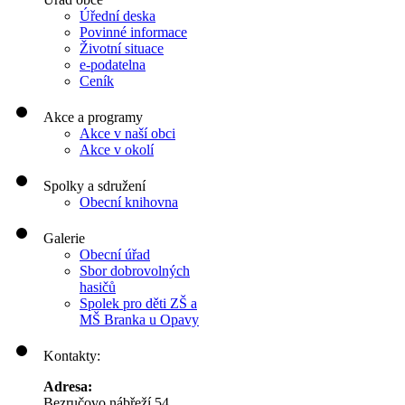
Úřední deska
Povinné informace
Životní situace
e-podatelna
Ceník
Akce a programy
Akce v naší obci
Akce v okolí
Spolky a sdružení
Obecní knihovna
Galerie
Obecní úřad
Sbor dobrovolných
hasičů
Spolek pro děti ZŠ a
MŠ Branka u Opavy
Kontakty:
Adresa:
Bezručovo nábřeží 54