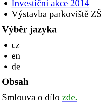
Investiční akce 2014
Výstavba parkoviště ZŠ
Výběr jazyka
Česky
cz
English
en
Deutsch
de
Obsah
Smlouva o dílo
zde.