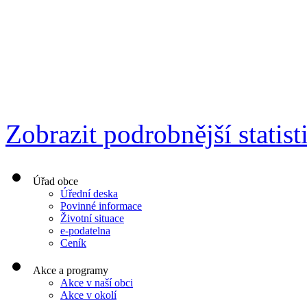
Zobrazit podrobnější statist
Úřad obce
Úřední deska
Povinné informace
Životní situace
e-podatelna
Ceník
Akce a programy
Akce v naší obci
Akce v okolí