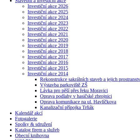
Stavební a investiční akce
Investiční akce 2026
Investiční akce 2025
Investiční akce 2024
Investiční akce 2023
Investiční akce 2022
Investiční akce 2021
Investiční akce 2020
Investiční akce 2019
Investiční akce 2018
Investiční akce 2017
Investiční akce 2016
Investiční akce 2015
Investiční akce 2014
Rekonstrukce sakrálních staveb a jejich prostranstv
Výstavba parkoviště ZŠ
Lávka pro pěší přes řeku Moravici
Oprava podlahy v hasičské zbrojnici
Oprava komunikace na ul. Havlíčkova
Kanalizační přípojka Trňák
Kalendář akcí
Fotogalerie
Spolky & sdružení
Katalog firem a služeb
Obecní knihovna