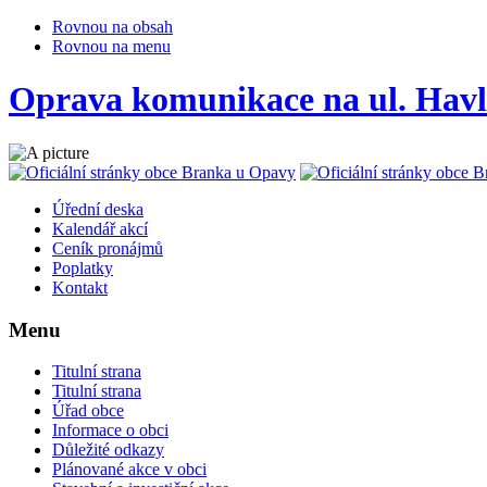
Rovnou na obsah
Rovnou na menu
Oprava komunikace na ul. Havl
Úřední deska
Kalendář akcí
Ceník pronájmů
Poplatky
Kontakt
Menu
Titulní strana
Titulní strana
Úřad obce
Informace o obci
Důležité odkazy
Plánované akce v obci