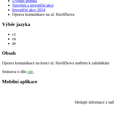
Úvodní stránka
Stavební a investiční akce
Investiční akce 2014
Oprava komunikace na ul. Havlíčkova
Výběr jazyka
Česky
cz
English
en
Deutsch
de
Obsah
Oprava komunikace na konci ul. Havlíčkova směrem k zahrádkám
Smlouva o dílo
zde
.
Mobilní aplikace
Sledujte informace z na