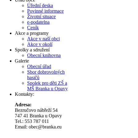
Úřední deska
Povinné informace
Životní situace
e-podatelna
Ceník
Akce a programy
Akce v naší obci
Akce v okolí
Spolky a sdružení
Obecní knihovna
Galerie
Obecní úřad
Sbor dobrovolných
hasičů
Spolek pro děti ZŠ a
MŠ Branka u Opavy
Kontakty:
Adresa:
Bezručovo nábřeží 54
747 41 Branka u Opavy
Tel.: 553 787 011
Email: obec@branka.eu