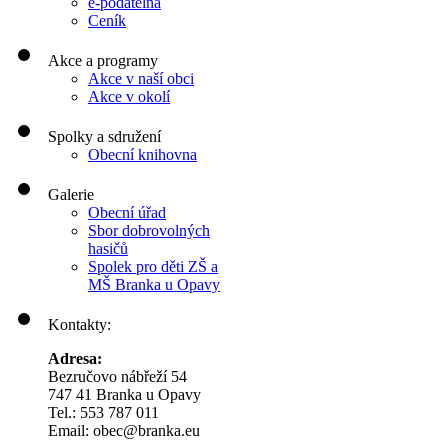
e-podatelna
Ceník
Akce a programy
Akce v naší obci
Akce v okolí
Spolky a sdružení
Obecní knihovna
Galerie
Obecní úřad
Sbor dobrovolných
hasičů
Spolek pro děti ZŠ a
MŠ Branka u Opavy
Kontakty:
Adresa:
Bezručovo nábřeží 54
747 41 Branka u Opavy
Tel.: 553 787 011
Email: obec@branka.eu