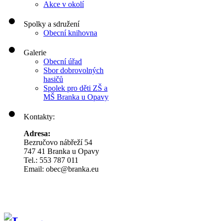
Akce v okolí
Spolky a sdružení
Obecní knihovna
Galerie
Obecní úřad
Sbor dobrovolných
hasičů
Spolek pro děti ZŠ a
MŠ Branka u Opavy
Kontakty:
Adresa:
Bezručovo nábřeží 54
747 41 Branka u Opavy
Tel.: 553 787 011
Email: obec@branka.eu