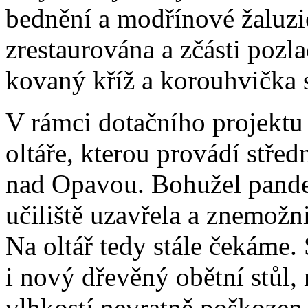
bednění a modřínové žaluzi
zrestaurována a zčásti pozl
kovaný kříž a korouhvička 
V rámci dotačního projektu 
oltáře, kterou provádí střed
nad Opavou. Bohužel pande
učiliště uzavřela a znemožn
Na oltář tedy stále čekáme.
i nový dřevěný obětní stůl
vlhkostí nevratně poškozen