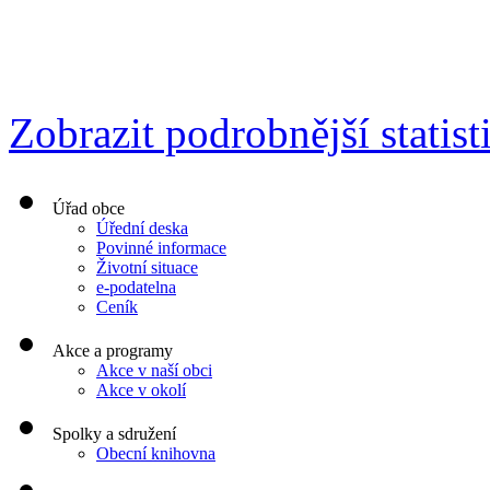
Zobrazit podrobnější statist
Úřad obce
Úřední deska
Povinné informace
Životní situace
e-podatelna
Ceník
Akce a programy
Akce v naší obci
Akce v okolí
Spolky a sdružení
Obecní knihovna