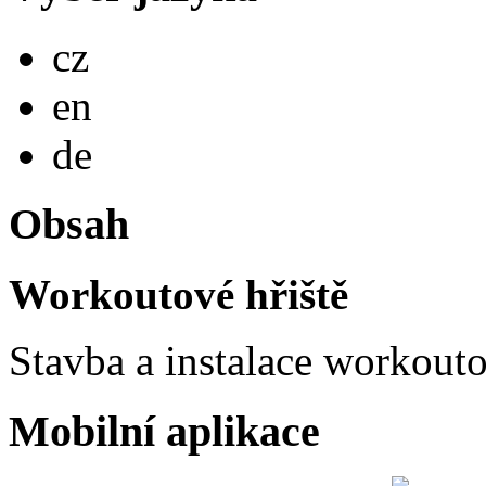
Česky
cz
English
en
Deutsch
de
Obsah
Workoutové hřiště
Stavba a instalace workou
Mobilní aplikace