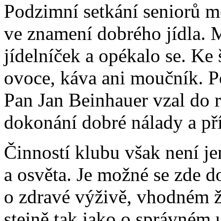
Podzimní setkání seniorů mě
ve znamení dobrého jídla. M
jídelníček a opékalo se. K
ovoce, káva ani moučník. Po
Pan Jan Beinhauer vzal do 
dokonání dobré nálady a př
Činností klubu však není je
a osvěta. Je možné se zde 
o zdravé výživě, vhodném ž
stejně tak jako o správném u