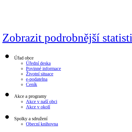
Zobrazit podrobnější statist
Úřad obce
Úřední deska
Povinné informace
Životní situace
e-podatelna
Ceník
Akce a programy
Akce v naší obci
Akce v okolí
Spolky a sdružení
Obecní knihovna