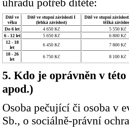
úhradu potřeb dítěte:
Dítě ve
Dítě ve stupni závislosti I
Dítě ve stupni závislost
věku
(lehká závislost)
těžká závislos
Do 6 let
4 650 Kč
5 550 Kč
6 - 12 let
5 650 Kč
6 800 Kč
12 - 18
6 450 Kč
7 800 Kč
let
18 - 26
6 750 Kč
8 100 Kč
let
5.
Kdo je oprávněn v této 
apod.)
Osoba pečující či osoba v e
Sb., o sociálně-právní ochra