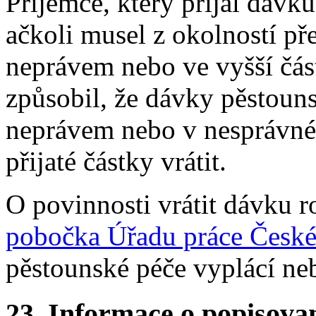
Příjemce, který přijal dávku
ačkoli musel z okolností př
neprávem nebo ve vyšší část
způsobil, že dávky pěstoun
neprávem nebo v nesprávné
přijaté částky vrátit.
O povinnosti vrátit dávku 
pobočka Úřadu práce České
pěstounské péče vyplácí ne
23.
Informace o popisovan