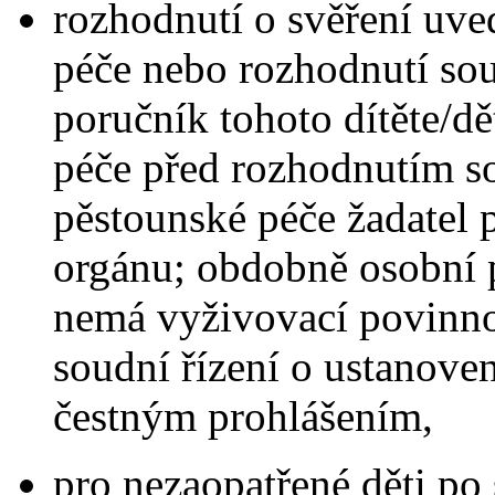
rozhodnutí o svěření uve
péče nebo rozhodnutí so
poručník tohoto dítěte/d
péče před rozhodnutím so
pěstounské péče žadatel 
orgánu; obdobně osobní p
nemá vyživovací povinnos
soudní řízení o ustanove
čestným prohlášením,
pro nezaopatřené děti po