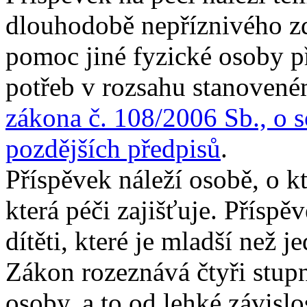
dlouhodobě nepříznivého zd
pomoc jiné fyzické osoby př
potřeb v rozsahu stanovené
zákona č. 108/2006 Sb., o s
pozdějších předpisů
.
Příspěvek náleží osobě, o k
která péči zajišťuje. Přísp
dítěti, které je mladší než j
Zákon rozeznává čtyři stupn
osoby, a to od lehké závislo