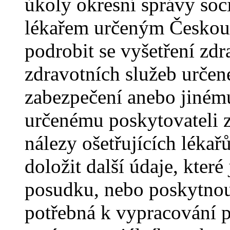
úkoly okresní správy soc
lékařem určeným Českou 
podrobit se vyšetření zd
zdravotních služeb určen
zabezpečení anebo jiném
určenému poskytovateli z
nálezy ošetřujících lékař
doložit další údaje, kte
posudku, nebo poskytnout
potřebná k vypracování p