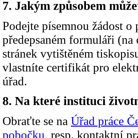
7.
Jakým způsobem můžete 
Podejte písemnou žádost o 
předepsaném formuláři (na 
stránek vytištěném tiskopis
vlastníte certifikát pro ele
úřad.
8.
Na které instituci životn
Obraťte se na
Úřad práce Če
pobočku
, resp. kontaktní p