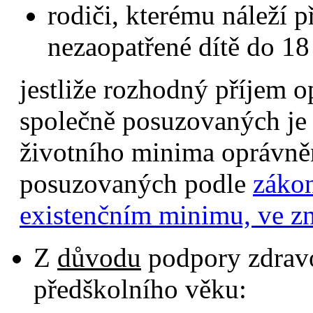
rodiči, kterému náleží p
nezaopatřené dítě do 18 
jestliže rozhodný příjem o
společně posuzovaných je 
životního minima oprávněn
posuzovaných podle
zákon
existenčním minimu, ve zn
Z
důvodu
podpory zdravo
předškolního věku: