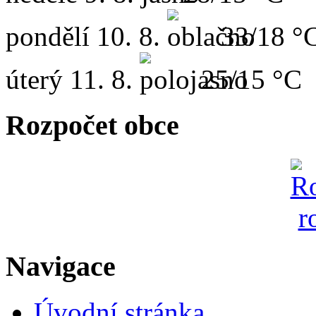
pondělí
10. 8.
33/18 °
úterý
11. 8.
25/15 °C
Rozpočet obce
Navigace
Úvodní stránka