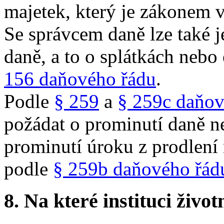
majetek, který je zákonem 
Se správcem daně lze také 
daně, a to o splátkách neb
156 daňového řádu
.
Podle
§ 259
a
§ 259c daňov
požádat o prominutí daně neb
prominutí úroku z prodlení
podle
§ 259b daňového řád
8.
Na které instituci životn