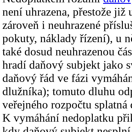
není uhrazena, přestože již 
zároveň i neuhrazené příslu
pokuty, náklady řízení), u n
také dosud neuhrazenou čás
hradí daňový subjekt jako s
daňový řád ve fázi vymáhá
dlužníka); tomuto dluhu od
veřejného rozpočtu splatná
K vymáhání nedoplatku přik
kdy daňový subjekt nesplní