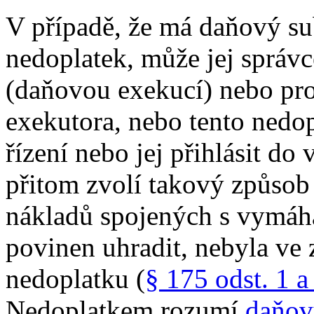
V případě, že má daňový sub
nedoplatek, může jej správ
(daňovou exekucí) nebo pr
exekutora, nebo tento nedop
řízení nebo jej přihlásit do
přitom zvolí takový způsob
nákladů spojených s vymáh
povinen uhradit, nebyla ve
nedoplatku (
§ 175 odst. 1 
Nedoplatkem rozumí
daňov