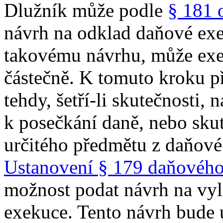
Dlužník může podle
§ 181 
návrh na odklad daňové exe
takovému návrhu, může exek
částečně. K tomuto kroku p
tehdy, šetří-li skutečnosti, 
k posečkání daně, nebo sku
určitého předmětu z daňové
Ustanovení § 179 daňového
možnost podat návrh na vy
exekuce. Tento návrh bude ú