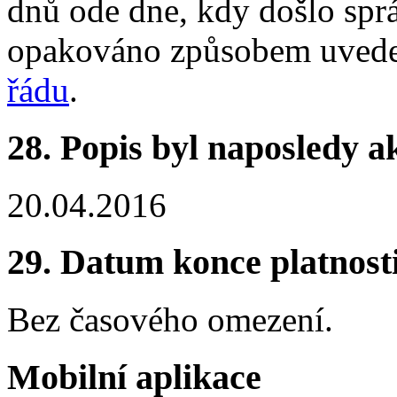
dnů ode dne, kdy došlo spr
opakováno způsobem uve
řádu
.
28.
Popis byl naposledy a
20.04.2016
29.
Datum konce platnost
Bez časového omezení.
Mobilní aplikace