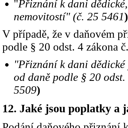
"
Přiznání k dani dědické
nemovitostí" (č. 25 5461
)
V případě, že v daňovém př
podle § 20 odst. 4 zákona č.
"Přiznání k dani dědické
od daně podle § 20 odst.
5509
)
12.
Jaké jsou poplatky a j
Podání daňového přiznání k