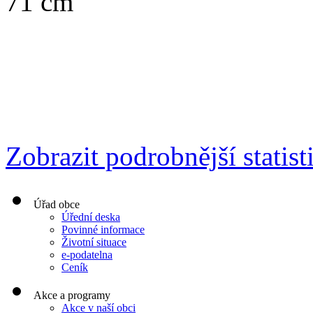
71 cm
Zobrazit podrobnější statist
Úřad obce
Úřední deska
Povinné informace
Životní situace
e-podatelna
Ceník
Akce a programy
Akce v naší obci