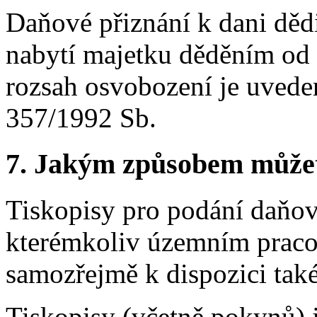
Daňové přiznání k dani dědi
nabytí majetku děděním od 
rozsah osvobození je uveden
357/1992 Sb.
7.
Jakým způsobem můžete 
Tiskopisy pro podání daňov
kterémkoliv územním pracov
samozřejmě k dispozici také
Tiskopisy (včetně pokynů) j