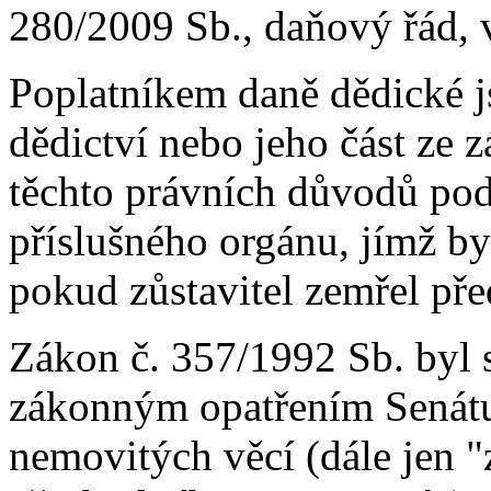
280/2009 Sb., daňový řád, v
Poplatníkem daně dědické js
dědictví nebo jeho část ze 
těchto právních důvodů po
příslušného orgánu, jímž by
pokud zůstavitel zemřel pře
Zákon č. 357/1992 Sb. byl 
zákonným opatřením Senátu 
nemovitých věcí (dále jen "