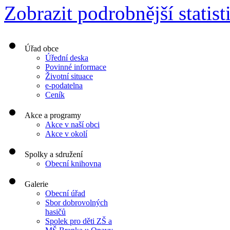
Zobrazit podrobnější statist
Úřad obce
Úřední deska
Povinné informace
Životní situace
e-podatelna
Ceník
Akce a programy
Akce v naší obci
Akce v okolí
Spolky a sdružení
Obecní knihovna
Galerie
Obecní úřad
Sbor dobrovolných
hasičů
Spolek pro děti ZŠ a