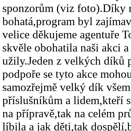
sponzorům (viz foto).Díky 
bohatá,program byl zajímav
velice děkujeme agentuře 
skvěle obohatila naši akci a
užily.Jeden z velkých díků p
podpoře se tyto akce mohou
samozřejmě velký dík všem
příslušníkům a lidem,kteří s
na přípravě,tak na celém p
líbila a jak děti,tak dospěl