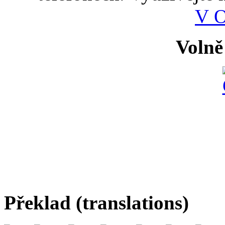
V 
Volně
Překlad (translations)