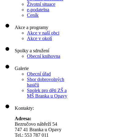
Životní situace
e-podatelna
Ceník
Akce a programy
Akce v naší obci
Akce v okolí
Spolky a sdružení
Obecní knihovna
Galerie
Obecní úřad
Sbor dobrovolných
hasičů
Spolek pro děti ZŠ a
MŠ Branka u Opavy
Kontakty:
Adresa:
Bezručovo nábřeží 54
747 41 Branka u Opavy
Tel.: 553 787 011