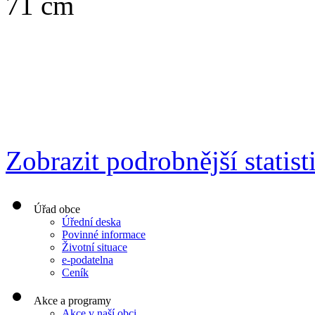
71 cm
Zobrazit podrobnější statist
Úřad obce
Úřední deska
Povinné informace
Životní situace
e-podatelna
Ceník
Akce a programy
Akce v naší obci