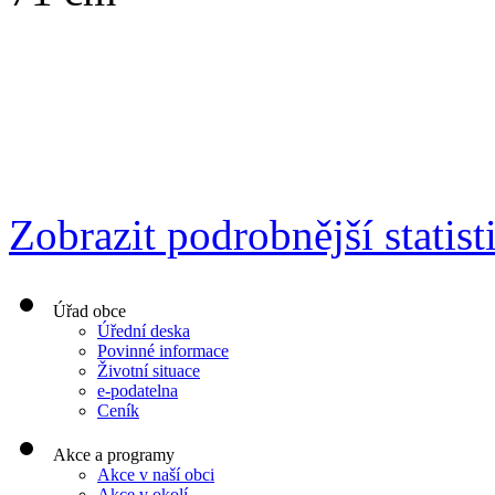
Zobrazit podrobnější statist
Úřad obce
Úřední deska
Povinné informace
Životní situace
e-podatelna
Ceník
Akce a programy
Akce v naší obci
Akce v okolí