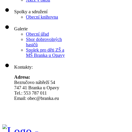
Spolky a sdružení
Obecní knihovna
Galerie
Obecní úřad
Sbor dobrovolných
hasičů
Spolek pro děti ZŠ a
MŠ Branka u Opavy
Kontakty:
Adresa:
Bezručovo nábřeží 54
747 41 Branka u Opavy
Tel.: 553 787 011
Email: obec@branka.eu