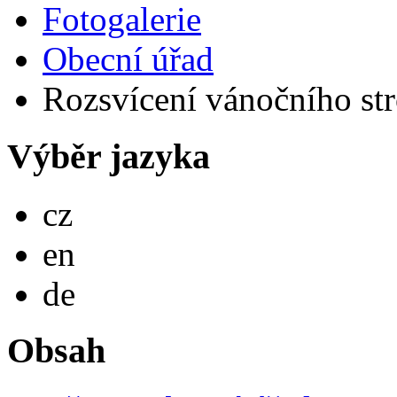
Fotogalerie
Obecní úřad
Rozsvícení vánočního s
Výběr jazyka
Česky
cz
English
en
Deutsch
de
Obsah