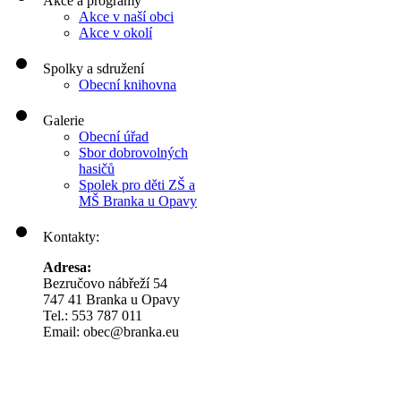
Akce a programy
Akce v naší obci
Akce v okolí
Spolky a sdružení
Obecní knihovna
Galerie
Obecní úřad
Sbor dobrovolných
hasičů
Spolek pro děti ZŠ a
MŠ Branka u Opavy
Kontakty:
Adresa:
Bezručovo nábřeží 54
747 41 Branka u Opavy
Tel.: 553 787 011
Email: obec@branka.eu