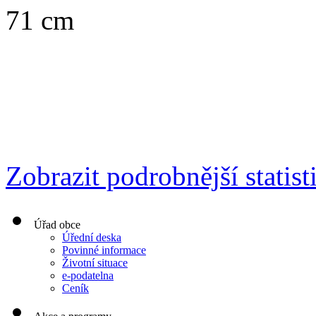
71 cm
Zobrazit podrobnější statist
Úřad obce
Úřední deska
Povinné informace
Životní situace
e-podatelna
Ceník