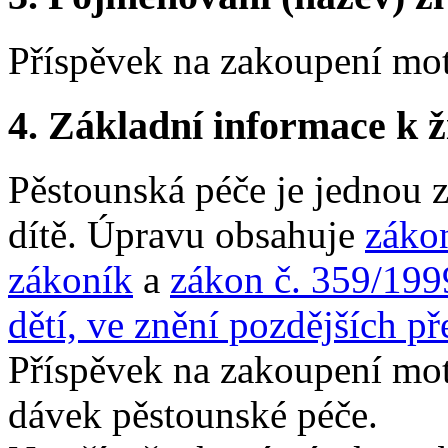
Příspěvek na zakoupení mo
4.
Základní informace k ži
Pěstounská péče je jednou 
dítě. Úpravu obsahuje
záko
zákoník
a
zákon č. 359/1999
dětí, ve znění pozdějších p
Příspěvek na zakoupení mot
dávek pěstounské péče.