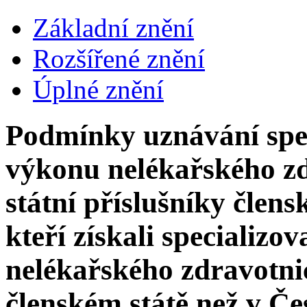
Základní znění
Rozšířené znění
Úplné znění
Podmínky uznávání spec
výkonu nelékařského zd
státní příslušníky člen
kteří získali specializ
nelékařského zdravotni
členském státě než v Če