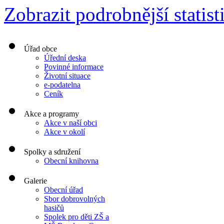
Zobrazit podrobnější statist
Úřad obce
Úřední deska
Povinné informace
Životní situace
e-podatelna
Ceník
Akce a programy
Akce v naší obci
Akce v okolí
Spolky a sdružení
Obecní knihovna
Galerie
Obecní úřad
Sbor dobrovolných
hasičů
Spolek pro děti ZŠ a