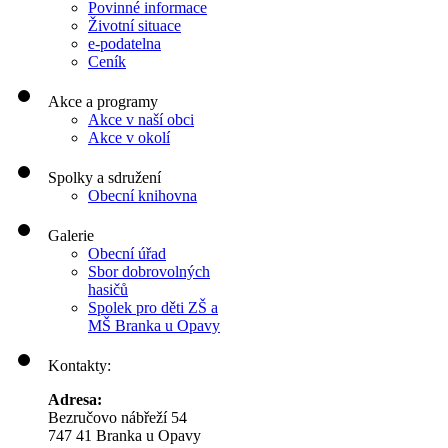
Povinné informace
Životní situace
e-podatelna
Ceník
Akce a programy
Akce v naší obci
Akce v okolí
Spolky a sdružení
Obecní knihovna
Galerie
Obecní úřad
Sbor dobrovolných
hasičů
Spolek pro děti ZŠ a
MŠ Branka u Opavy
Kontakty:
Adresa:
Bezručovo nábřeží 54
747 41 Branka u Opavy