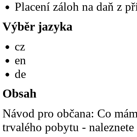
Placení záloh na daň z př
Výběr jazyka
Česky
cz
English
en
Deutsch
de
Obsah
Návod pro občana: Co mám 
trvalého pobytu - naleznete