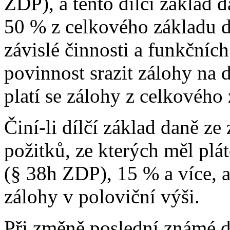
ZDP), a tento dílčí základ d
50 % z celkového základu da
závislé činnosti a funkčních
povinnost srazit zálohy na
platí se zálohy z celkového
Činí-li dílčí základ daně ze
požitků, ze kterých měl plá
(§ 38h ZDP), 15 % a více, a
zálohy v poloviční výši.
Při změně poslední známé 