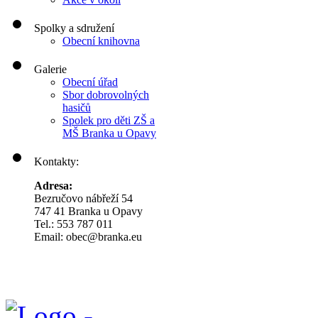
Spolky a sdružení
Obecní knihovna
Galerie
Obecní úřad
Sbor dobrovolných
hasičů
Spolek pro děti ZŠ a
MŠ Branka u Opavy
Kontakty:
Adresa:
Bezručovo nábřeží 54
747 41 Branka u Opavy
Tel.: 553 787 011
Email: obec@branka.eu