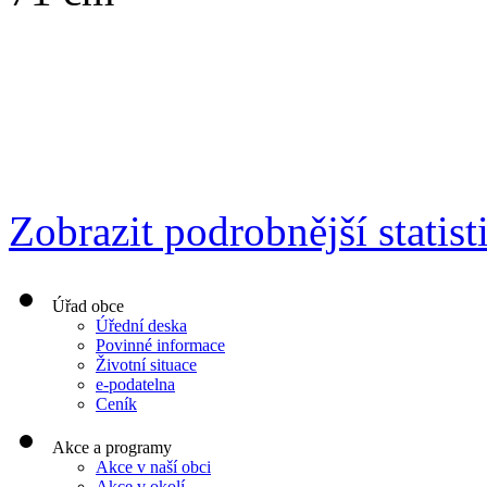
Zobrazit podrobnější statist
Úřad obce
Úřední deska
Povinné informace
Životní situace
e-podatelna
Ceník
Akce a programy
Akce v naší obci
Akce v okolí