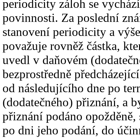
periodicity záloh se vycház
povinnosti. Za poslední zn
stanovení periodicity a vý
považuje rovněž částka, kte
uvedl v daňovém (dodatečn
bezprostředně předcházející
od následujícího dne po te
(dodatečného) přiznání, a b
přiznání podáno opožděně, s
po dni jeho podání, do účin