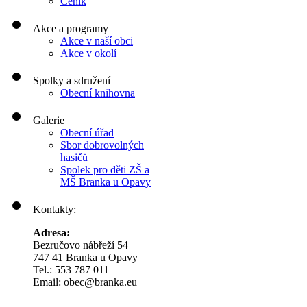
Ceník
Akce a programy
Akce v naší obci
Akce v okolí
Spolky a sdružení
Obecní knihovna
Galerie
Obecní úřad
Sbor dobrovolných
hasičů
Spolek pro děti ZŠ a
MŠ Branka u Opavy
Kontakty:
Adresa:
Bezručovo nábřeží 54
747 41 Branka u Opavy
Tel.: 553 787 011
Email: obec@branka.eu