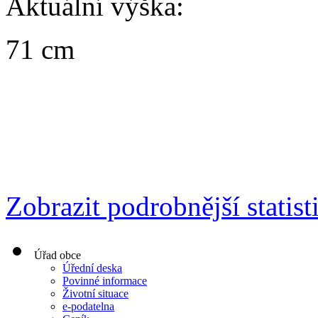
Aktuální výška:
71 cm
Zobrazit podrobnější statist
Úřad obce
Úřední deska
Povinné informace
Životní situace
e-podatelna