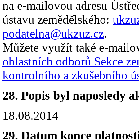
na e-mailovou adresu Ústře
ústavu zemědělského:
ukzu
podatelna@ukzuz.cz
.
Můžete využít také e-mailo
oblastních odborů Sekce ze
kontrolního a zkušebního 
28.
Popis byl naposledy a
18.08.2014
29.
Datum konce platnost