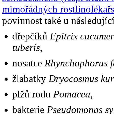
mimořádných rostlinolékař
povinnost také u následují
dřepčíků
Epitrix cucumer
tuberis
,
nosatce
Rhynchophorus f
žlabatky
Dryocosmus kur
plžů rodu
Pomacea
,
bakterie
Pseudomonas sy