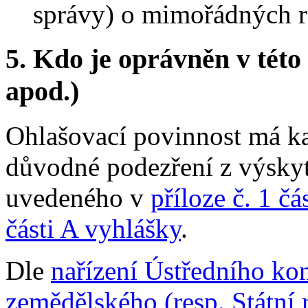
správy) o mimořádných ro
5.
Kdo je oprávněn v této 
apod.)
Ohlašovací povinnost má ka
důvodné podezření z výsky
uvedeného v
příloze č. 1 č
části A vyhlášky
.
Dle
nařízení Ústředního ko
zemědělského (resp. Státní 