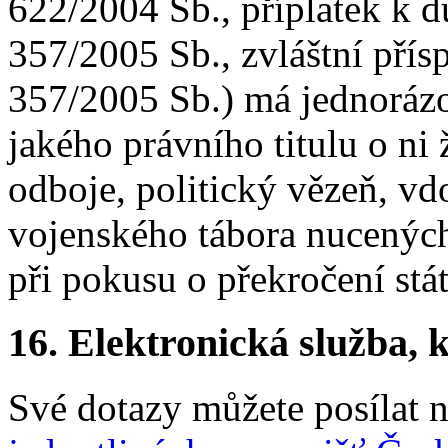
622/2004 Sb., příplatek k 
357/2005 Sb., zvláštní pří
357/2005 Sb.) má jednorázo
jakého právního titulu o ni 
odboje, politický vězeň, v
vojenského tábora nucených
při pokusu o překročení stát
16.
Elektronická služba, k
Své dotazy můžete posílat 