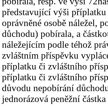
pobírala, resp. ve výši 72n
představující výši příplatku
oprávněné osobě náležel, 
důchodu) pobírala, a částkou
náležejícím podle téhož pr
zvláštním příspěvku vyplác
příplatku či zvláštního pří
příplatku či zvláštního přís
důvodu nepobírání důchodu
jednorázová peněžní částka 