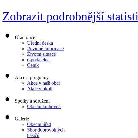
Zobrazit podrobnější statist
Úřad obce
Úřední deska
Povinné informace
Životní situace
e-podatelna
Ceník
Akce a programy
Akce v naší obci
Akce v okolí
Spolky a sdružení
Obecní knihovna
Galerie
Obecní úřad
Sbor dobrovolných
hasičů