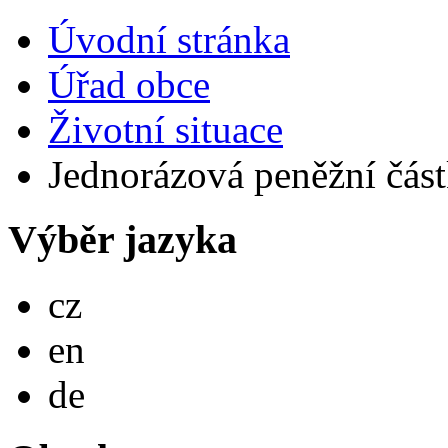
Úvodní stránka
Úřad obce
Životní situace
Jednorázová peněžní částk
Výběr jazyka
Česky
cz
English
en
Deutsch
de