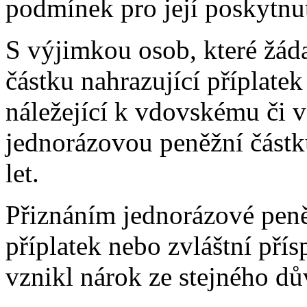
podmínek pro její poskytnu
S výjimkou osob, které žád
částku nahrazující příplatek
náležející k vdovskému či 
jednorázovou peněžní část
let.
Přiznáním jednorázové peně
příplatek nebo zvláštní pří
vznikl nárok ze stejného d