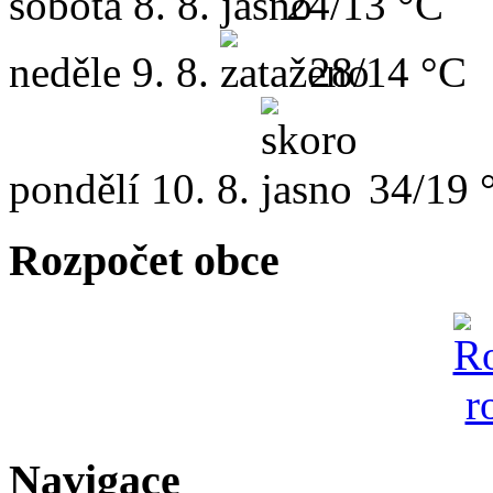
sobota
8. 8.
24/13 °C
neděle
9. 8.
28/14 °C
pondělí
10. 8.
34/19 
Rozpočet obce
Navigace