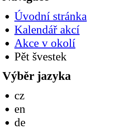
Úvodní stránka
Kalendář akcí
Akce v okolí
Pět švestek
Výběr jazyka
Česky
cz
English
en
Deutsch
de